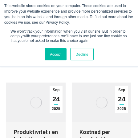
This website stores cookies on your computer. These cookies are used to
improve your website experience and provide more personalized services to
you, both on this website and through other media. To find out more about the
cookies we use, see our Privacy Policy.
We won't track your information when you visit our site. But in order to
Blog
comply with your preferences, we'll have to use just one tiny cookie so
that you're not asked to make this choice again.
You are here:
Home
Blog
Accept
Decline
Sep
Sep
24
24
2025
2025
Produktivitet i en
Kostnad per