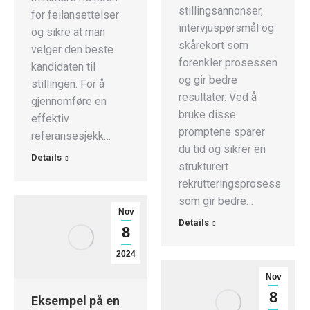
stillingsannonser,
for feilansettelser
intervjuspørsmål og
og sikre at man
skårekort som
velger den beste
forenkler prosessen
kandidaten til
og gir bedre
stillingen. For å
resultater. Ved å
gjennomføre en
bruke disse
effektiv
promptene sparer
referansesjekk…
du tid og sikrer en
Details
strukturert
rekrutteringsprosess
som gir bedre…
Nov
Details
8
2024
Nov
8
Eksempel på en