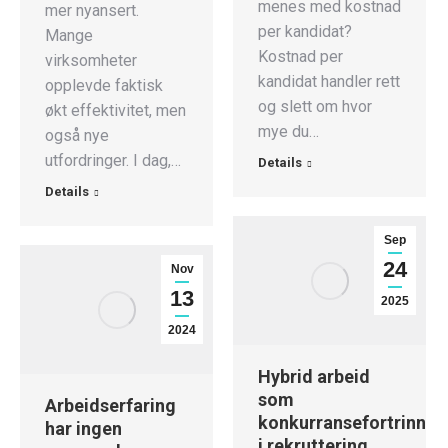
menes med kostnad
mer nyansert.
per kandidat?
Mange
Kostnad per
virksomheter
kandidat handler rett
opplevde faktisk
og slett om hvor
økt effektivitet, men
mye du…
også nye
utfordringer. I dag,…
Details
Details
Sep
24
Nov
13
2025
2024
Hybrid arbeid
som
Arbeidserfaring
konkurransefortrinn
har ingen
i rekruttering