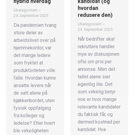
hybrid hverdag
kandidat (og
hvordan
Ukategorisert
redusere den)
24. September 2025
Ukategorisert
Da pandemien tvang
24. September 2025
store deler av
Når bedrifter skal
arbeidslivet over på
rekruttere handler
hjemmekontor, var
mye av diskusjonen
det mange ledere
ofte om pris per
som fryktet at
annonse. Men det
produktiviteten ville
tallet alene sier
falle. Hvordan kunne
egentlig lite. Det
ansatte levere når
som virkelig betyr
de satt alene på
noe er hvor mange
kjøkkenbordet, uten
relevante kandidater
fysisk oppfølging
du faktisk får, og
fra kolleger og
dermed kostnad per
ledelse? Etter hvert
kandidat. Hva
ble virkeligheten