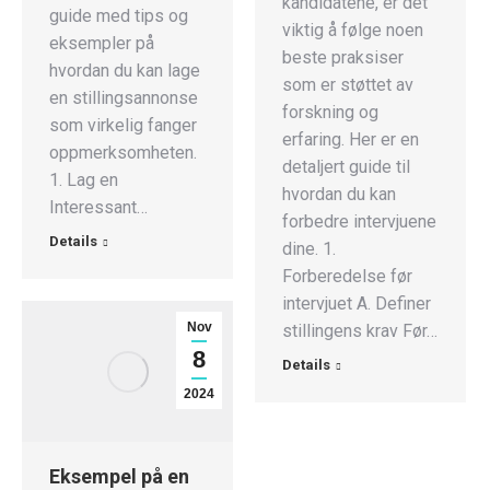
kandidatene, er det
guide med tips og
viktig å følge noen
eksempler på
beste praksiser
hvordan du kan lage
som er støttet av
en stillingsannonse
forskning og
som virkelig fanger
erfaring. Her er en
oppmerksomheten.
detaljert guide til
1. Lag en
hvordan du kan
Interessant…
forbedre intervjuene
Details
dine. 1.
Forberedelse før
intervjuet A. Definer
Nov
stillingens krav Før…
8
Details
2024
Eksempel på en