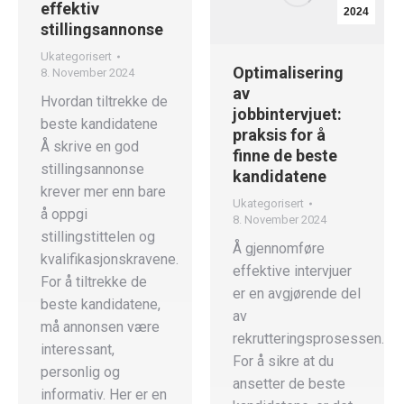
effektiv
2024
stillingsannonse
Ukategorisert
Optimalisering
8. November 2024
av
Hvordan tiltrekke de
jobbintervjuet:
beste kandidatene
praksis for å
Å skrive en god
finne de beste
stillingsannonse
kandidatene
krever mer enn bare
Ukategorisert
å oppgi
8. November 2024
stillingstittelen og
Å gjennomføre
kvalifikasjonskravene.
effektive intervjuer
For å tiltrekke de
er en avgjørende del
beste kandidatene,
av
må annonsen være
rekrutteringsprosessen.
interessant,
For å sikre at du
personlig og
ansetter de beste
informativ. Her er en